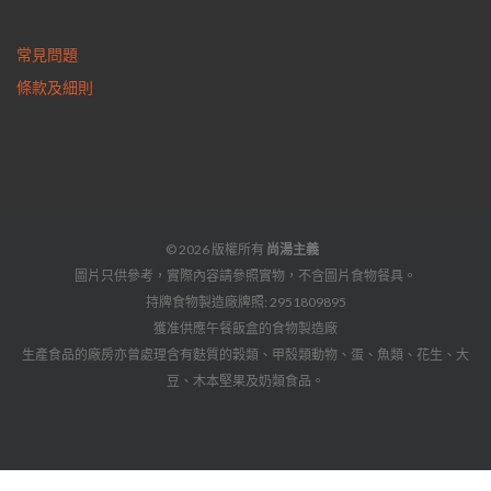
常見問題
條款及細則
© 2026 版權所有
尚湯主義
圖片只供參考，實際內容請參照實物，不含圖片食物餐具。
持牌食物製造廠牌照: 2951809895
獲准供應午餐飯盒的食物製造廠
生產食品的廠房亦曾處理含有麩質的穀類、甲殼類動物、蛋、魚類、花生、大
豆、木本堅果及奶類食品。