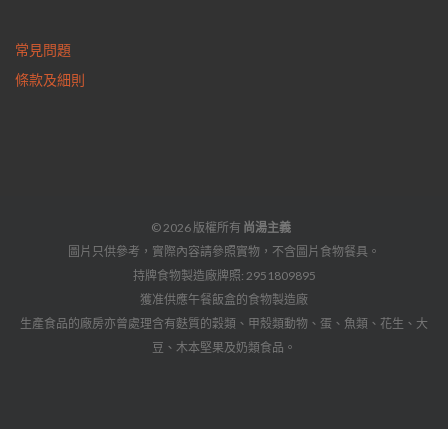
常見問題
條款及細則
© 2026 版權所有
尚湯主義
圖片只供參考，實際內容請參照實物，不含圖片食物餐具。
持牌食物製造廠牌照: 2951809895
獲准供應午餐飯盒的食物製造廠
生產食品的廠房亦曾處理含有麩質的穀類、甲殼類動物、蛋、魚類、花生、大
豆、木本堅果及奶類食品。