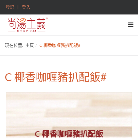
登記
登入
現在位置:
主頁
C 椰香咖喱豬扒配飯#
C 椰香咖喱豬扒配飯#
C 椰香咖喱豬扒配飯