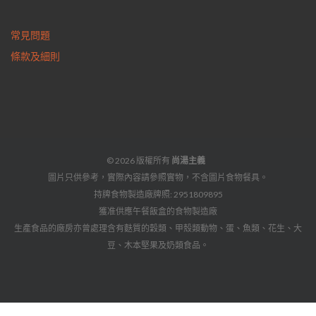
常見問題
條款及細則
© 2026 版權所有
尚湯主義
圖片只供參考，實際內容請參照實物，不含圖片食物餐具。
持牌食物製造廠牌照: 2951809895
獲准供應午餐飯盒的食物製造廠
生產食品的廠房亦曾處理含有麩質的穀類、甲殼類動物、蛋、魚類、花生、大
豆、木本堅果及奶類食品。