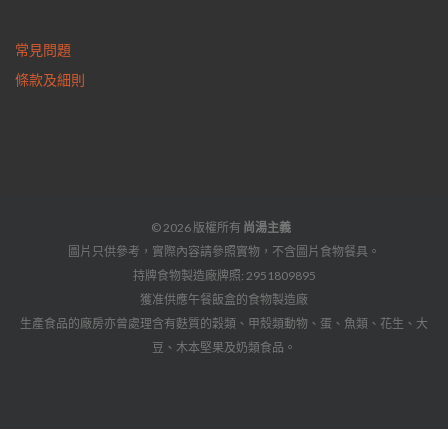
常見問題
條款及細則
© 2026 版權所有
尚湯主義
圖片只供參考，實際內容請參照實物，不含圖片食物餐具。
持牌食物製造廠牌照: 2951809895
獲准供應午餐飯盒的食物製造廠
生產食品的廠房亦曾處理含有麩質的穀類、甲殼類動物、蛋、魚類、花生、大
豆、木本堅果及奶類食品。