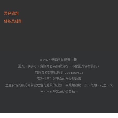
常見問題
條款及細則
© 2026 版權所有
尚湯主義
圖片只供參考，實際內容請參照實物，不含圖片食物餐具。
持牌食物製造廠牌照: 2951809895
獲准供應午餐飯盒的食物製造廠
生產食品的廠房亦曾處理含有麩質的穀類、甲殼類動物、蛋、魚類、花生、大
豆、木本堅果及奶類食品。