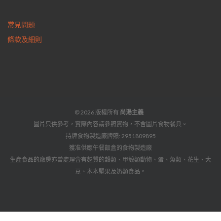
常見問題
條款及細則
© 2026 版權所有
尚湯主義
圖片只供參考，實際內容請參照實物，不含圖片食物餐具。
持牌食物製造廠牌照: 2951809895
獲准供應午餐飯盒的食物製造廠
生產食品的廠房亦曾處理含有麩質的穀類、甲殼類動物、蛋、魚類、花生、大
豆、木本堅果及奶類食品。