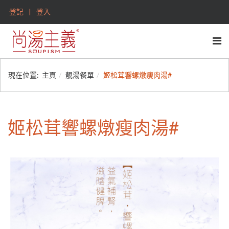
登記
登入
現在位置:
主頁
靚湯餐單
姬松茸響螺燉瘦肉湯#
姬松茸響螺燉瘦肉湯#